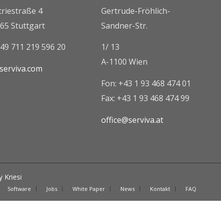
triestraße 4
Gertrude-Fröhlich-
65 Stuttgart
Sandner-Str.
+49 711 219 596 20
1/ 13
A-1100 Wien
serviva.com
Fon: +43 1 93 468 474 01
Fax: +43 1 93 468 474 99
office@serviva.at
 Kriesi
Software
Jobs
White Paper
News
Kontakt
FAQ