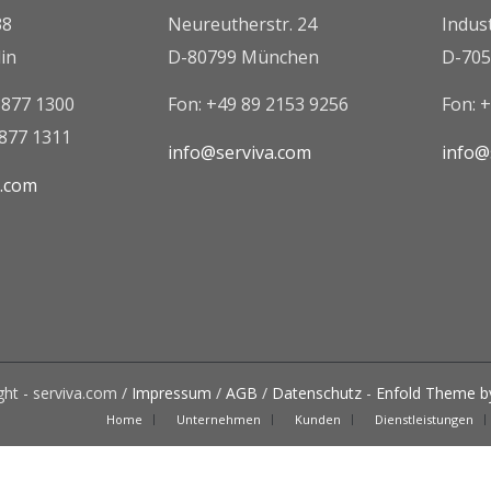
38
Neureutherstr. 24
Indus
in
D-80799 München
D-705
8877 1300
Fon: +49 89 2153 9256
Fon: 
8877 1311
info@serviva.com
info@
a.com
ht - serviva.com /
Impressum
/
AGB
/
Datenschutz
-
Enfold Theme by
Home
Unternehmen
Kunden
Dienstleistungen