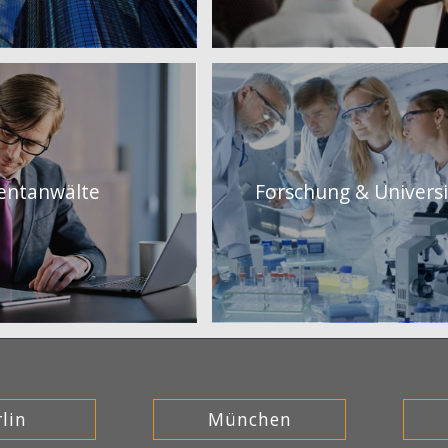
entanwälte
Forschung & Univers
lin
München