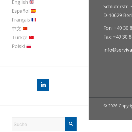
English
Schlüterstr. 
Español
D-10629 Berl
Français
Fon: +49 30 
中文
Fax: +49 30 
Türkçe
Polski
info@serviv
© 2026 Copyrig