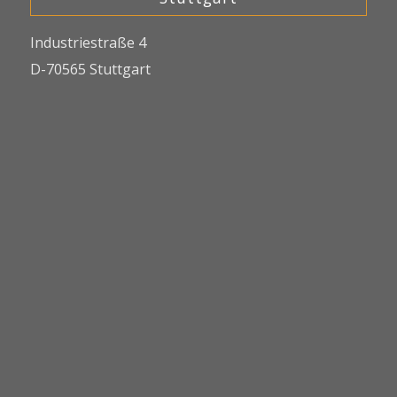
Industriestraße 4
D-70565 Stuttgart
Fon: +49 711 219 596 20
info@serviva.com
Österreich/ Wien
Gertrude-Fröhlich-Sandner-Str.
1/ 13
A-1100 Wien