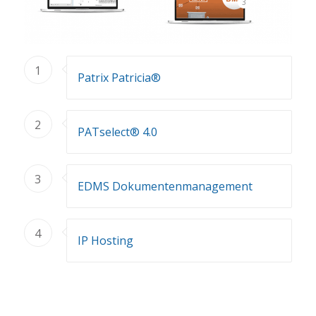
3
1
Patrix Patricia®
2
PATselect® 4.0
3
EDMS Dokumentenmanagement
4
IP Hosting