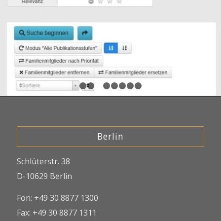
1
2
3
4
5
6
7
8
Berlin
Schlüterstr. 38
D-10629 Berlin
Fon: +49 30 8877 1300
Fax: +49 30 8877 1311