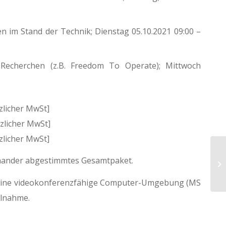
 im Stand der Technik; Dienstag 05.10.2021 09:00 –
Recherchen (z.B. Freedom To Operate); Mittwoch
licher MwSt]
licher MwSt]
zlicher MwSt]
In
inander abgestimmtes Gesamtpaket.
Ok
sc
d eine videokonferenzfähige Computer-Umgebung (MS
ilnahme.