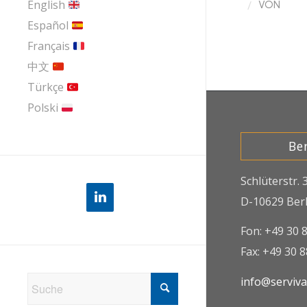
/
English
VON
Español
Français
中文
Türkçe
Polski
Ber
Schlüterstr. 
D-10629 Berl
Fon: +49 30 
Fax: +49 30 
info@serviv