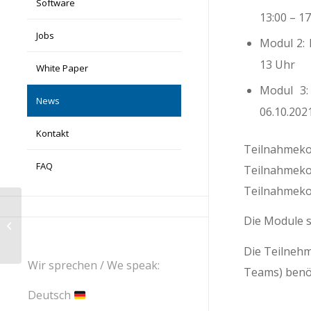
Software
13:00 – 1
Jobs
Modul 2: 
13 Uhr
White Paper
Modul 3:
News
06.10.202
Kontakt
Teilnahmeko
FAQ
Teilnahmeko
Teilnahmekos
Serviva GmbH – 15 Jahre erfolgreich
Die Module s
am Markt
Die Teilneh
Wir sprechen / We speak:
Teams) benöt
Deutsch