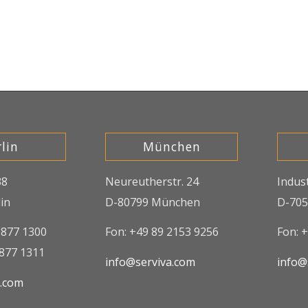
lin
München
38
Neureutherstr. 24
Indus
in
D-80799 München
D-705
8877 1300
Fon: +49 89 2153 9256
Fon: 
8877 1311
info@serviva.com
info@
a.com