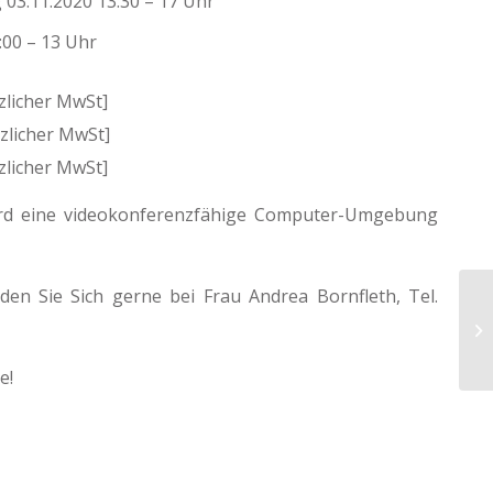
03.11.2020 13:30 – 17 Uhr
:00 – 13 Uhr
licher MwSt]
licher MwSt]
zlicher MwSt]
ird eine videokonferenzfähige Computer-Umgebung
en Sie Sich gerne bei Frau Andrea Bornfleth, Tel.
Se
am
e!