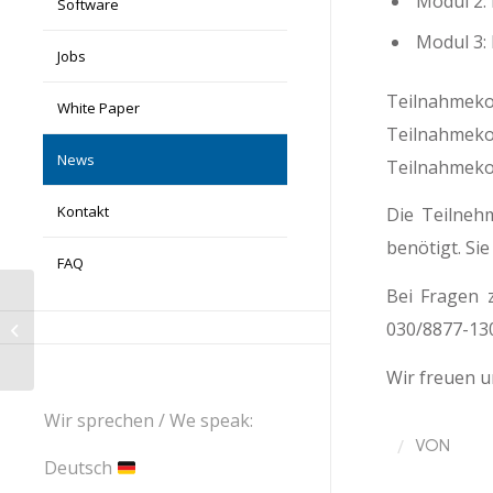
Modul 2: 
Software
Modul 3: 
Jobs
Teilnahmeko
White Paper
Teilnahmeko
News
Teilnahmekos
Kontakt
Die Teilneh
benötigt. Si
FAQ
Bei Fragen 
Vorankündigung Patentrecherche
030/8877-130
Intensivseminar als Webinar! –
November...
Wir freuen u
Wir sprechen / We speak:
/
VON
Deutsch