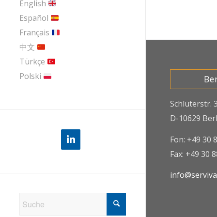
English
Español
Français
中文
Türkçe
Polski
Ber
Schlüterstr. 
D-10629 Berl
Fon: +49 30 
Fax: +49 30 
info@serviv