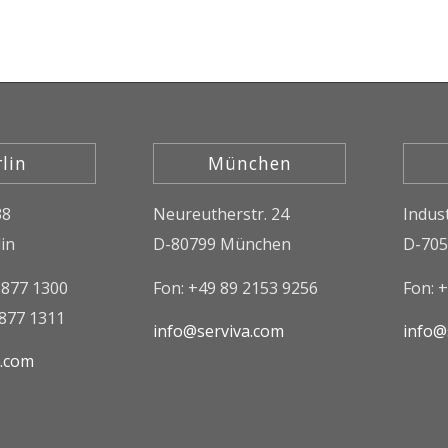
lin
München
38
Neureutherstr. 24
Indus
in
D-80799 München
D-705
8877 1300
Fon: +49 89 2153 9256
Fon: 
8877 1311
info@serviva.com
info@
a.com