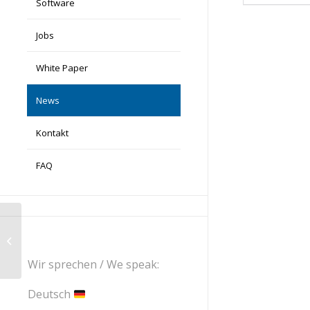
Software
Jobs
White Paper
News
Kontakt
FAQ
Online-Workshop „KPIs im
Patentwesen“ – Zusatztermine am
27.05.2025...
Wir sprechen / We speak:
Deutsch