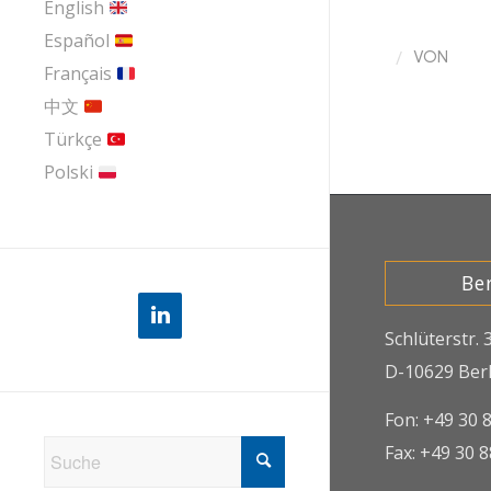
English
Español
/
VON
Français
中文
Türkçe
Polski
Ber
Schlüterstr. 
D-10629 Berl
Fon: +49 30 
Fax: +49 30 