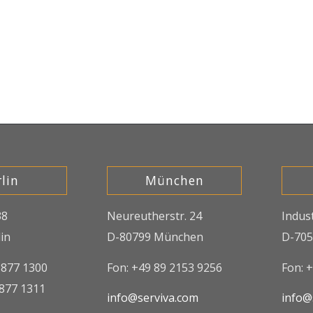
lin
München
38
Neureutherstr. 24
Indus
in
D-80799 München
D-705
8877 1300
Fon: +49 89 2153 9256
Fon: 
8877 1311
info@serviva.com
info@