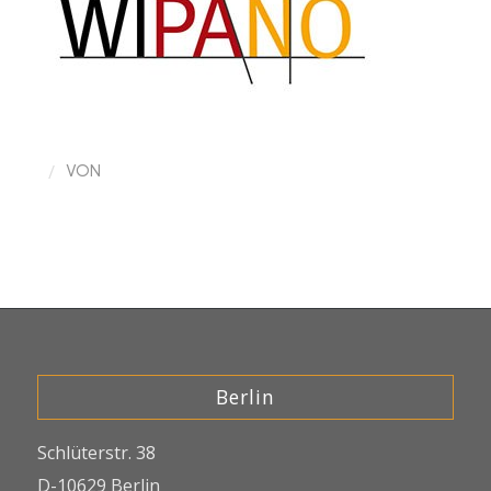
/
VON
Berlin
Schlüterstr. 38
D-10629 Berlin